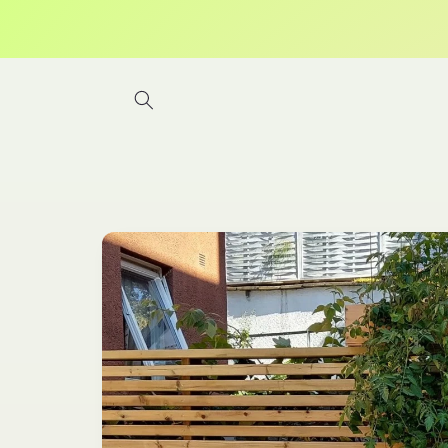
Gå
videre til
innholdet
Hopp til
produktinformasjon