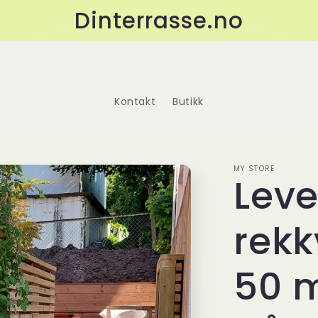
Dinterrasse.no
Kontakt
Butikk
MY STORE
Leve
rekk
50 m