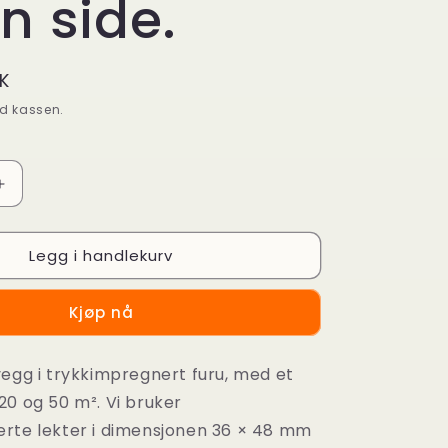
n side.
K
d kassen.
Øk
antallet
for
Legg i handlekurv
Levegg
eller
rekkverk
Kjøp nå
opptil
50
m2,
vegg i trykkimpregnert furu, med et
dekket
20 og 50 m². Vi bruker
på
en
rte lekter i dimensjonen 36 × 48 mm
side.