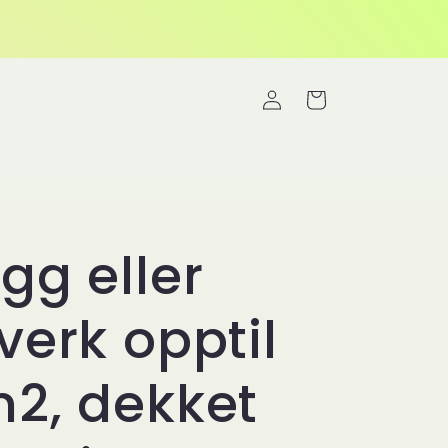
Logg
Handlekurv
inn
gg eller
verk opptil
2, dekket