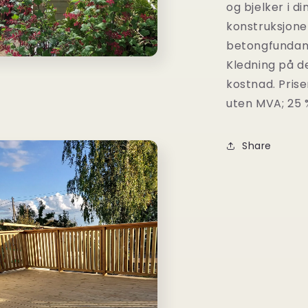
og bjelker i d
konstruksjone
betongfundame
Kledning på 
kostnad. Prise
uten MVA; 25 
Share